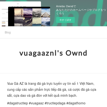
Ameba Owndで
あなただけのホームページやブログをつ
くろう
今すぐ試す
Blog
vuagaaznl's Ownd
Vua Gà AZ là trang đá gà trực tuyến uy tín số 1 Việt Nam,
cung cấp các sản phẩm trực tiếp đá gà, cá cược đá gà cựa
sắt, cựa dao và gà đòn với kết quả minh bạch.
#dagatructiep #vuagaaz #tructiepdaga #dagathomo